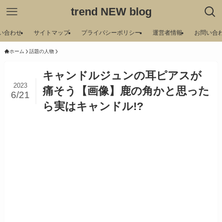
trend NEW blog
い合わせ
サイトマップ
プライバシーポリシー
運営者情報
お問い合
ホーム
話題の人物
キャンドルジュンの耳ピアスが
2023
痛そう【画像】鹿の角かと思った
6/21
ら実はキャンドル!?