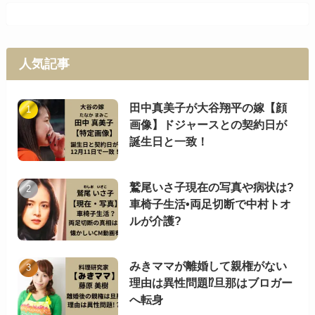
人気記事
田中真美子が大谷翔平の嫁【顔
画像】ドジャースとの契約日が
誕生日と一致！
鷲尾いさ子現在の写真や病状は?
車椅子生活•両足切断で中村トオ
ルが介護?
みきママが離婚して親権がない
理由は異性問題⁉︎旦那はブロガー
へ転身