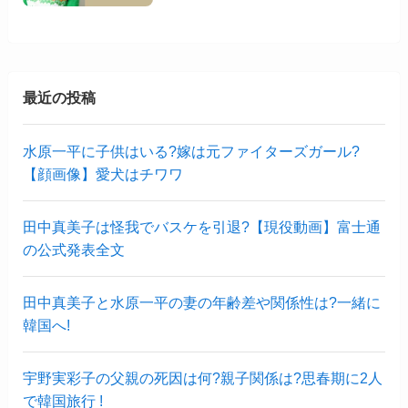
最近の投稿
水原一平に子供はいる?嫁は元ファイターズガール?
【顔画像】愛犬はチワワ
田中真美子は怪我でバスケを引退?【現役動画】富士通
の公式発表全文
田中真美子と水原一平の妻の年齢差や関係性は?一緒に
韓国へ!
宇野実彩子の父親の死因は何?親子関係は?思春期に2人
で韓国旅行 !