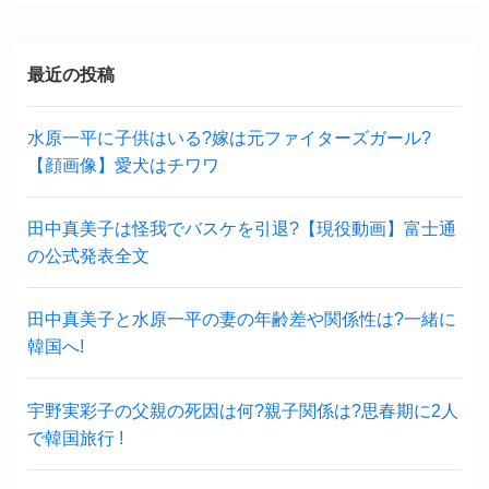
最近の投稿
水原一平に子供はいる?嫁は元ファイターズガール?
【顔画像】愛犬はチワワ
田中真美子は怪我でバスケを引退?【現役動画】富士通
の公式発表全文
田中真美子と水原一平の妻の年齢差や関係性は?一緒に
韓国へ!
宇野実彩子の父親の死因は何?親子関係は?思春期に2人
で韓国旅行 !