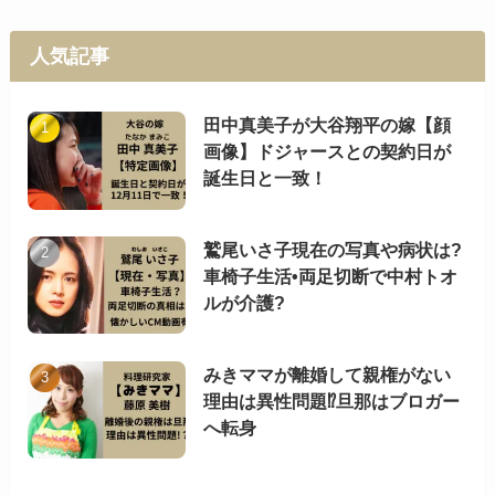
人気記事
田中真美子が大谷翔平の嫁【顔
画像】ドジャースとの契約日が
誕生日と一致！
鷲尾いさ子現在の写真や病状は?
車椅子生活•両足切断で中村トオ
ルが介護?
みきママが離婚して親権がない
理由は異性問題⁉︎旦那はブロガー
へ転身