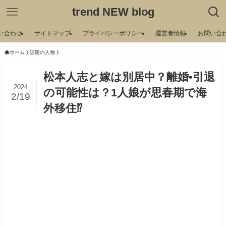
trend NEW blog
い合わせ
サイトマップ
プライバシーポリシー
運営者情報
お問い合
ホーム
話題の人物
松本人志と嫁は別居中？離婚•引退
2024
の可能性は？1人娘が思春期で海
2/19
外移住⁉︎