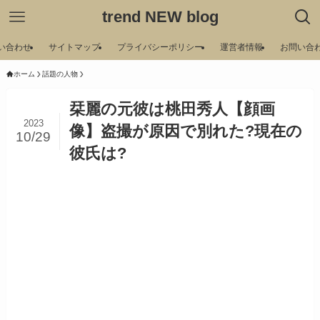
trend NEW blog
い合わせ
サイトマップ
プライバシーポリシー
運営者情報
お問い合
ホーム
話題の人物
栞麗の元彼は桃田秀人【顔画
2023
像】盗撮が原因で別れた?現在の
10/29
彼氏は?