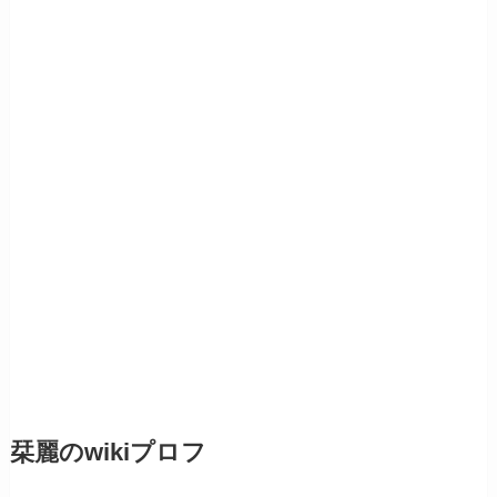
栞麗のwikiプロフ