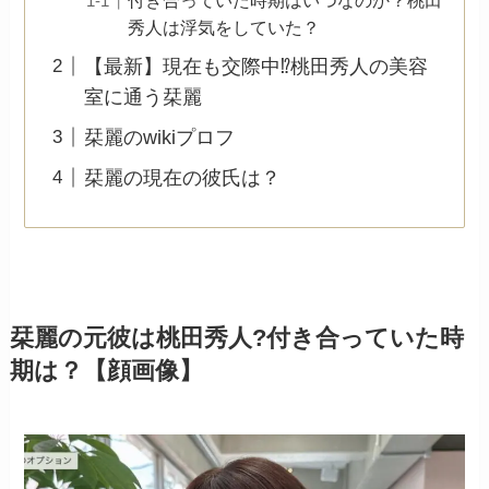
秀人は浮気をしていた？
【最新】現在も交際中⁉︎桃田秀人の美容
室に通う栞麗
栞麗のwikiプロフ
栞麗の現在の彼氏は？
栞麗の元彼は桃田秀人?付き合っていた時
期は？【顔画像】