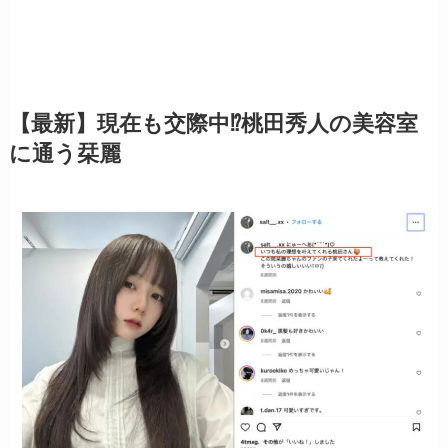
【最新】現在も交際中⁉︎桃田秀人の美容室
に通う栞麗