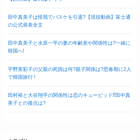
田中真美子は怪我でバスケを引退?【現役動画】富士通
の公式発表全文
田中真美子と水原一平の妻の年齢差や関係性は?一緒に
韓国へ!
宇野実彩子の父親の死因は何?親子関係は?思春期に2人
で韓国旅行 !
田村裕と大谷翔平の関係性は恋のキューピッド⁉︎田中真
美子との接点は?