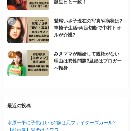
誕生日と一致！
鷲尾いさ子現在の写真や病状は?
車椅子生活•両足切断で中村トオ
ルが介護?
みきママが離婚して親権がない
理由は異性問題⁉︎旦那はブロガー
へ転身
最近の投稿
水原一平に子供はいる?嫁は元ファイターズガール?
【顔画像】愛犬はチワワ