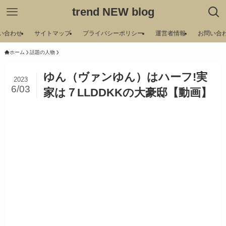
trend NEW blog
い合わせ
サイトマップ
プライバシーポリシー
運営者情報
お問い合
ホーム
話題の人物
ゆん（ヴァンゆん）はハーフ!実
2023
6/03
家は７LLDDKKの大豪邸【動画】