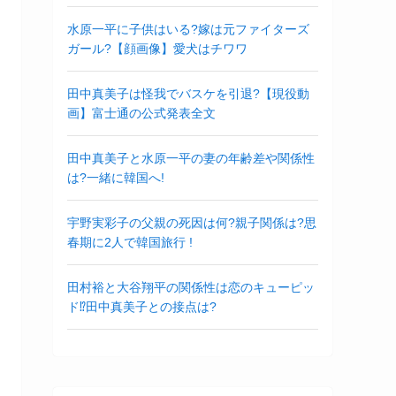
水原一平に子供はいる?嫁は元ファイターズ
ガール?【顔画像】愛犬はチワワ
田中真美子は怪我でバスケを引退?【現役動
画】富士通の公式発表全文
田中真美子と水原一平の妻の年齢差や関係性
は?一緒に韓国へ!
宇野実彩子の父親の死因は何?親子関係は?思
春期に2人で韓国旅行 !
田村裕と大谷翔平の関係性は恋のキューピッ
ド⁉︎田中真美子との接点は?