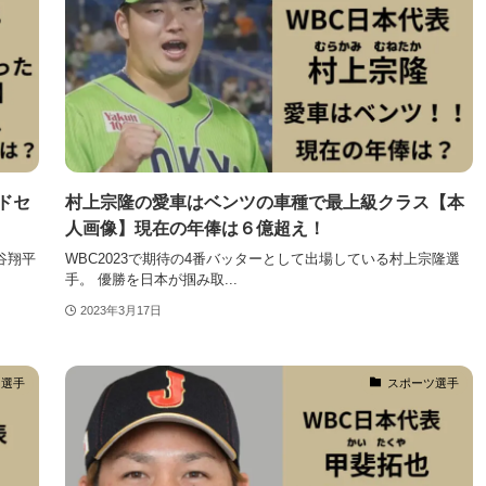
ドセ
村上宗隆の愛車はベンツの車種で最上級クラス【本
人画像】現在の年俸は６億超え！
谷翔平
WBC2023で期待の4番バッターとして出場している村上宗隆選
手。 優勝を日本が掴み取...
2023年3月17日
ツ選手
スポーツ選手