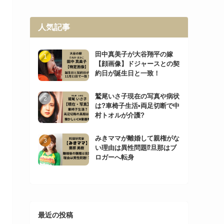
人気記事
田中真美子が大谷翔平の嫁
【顔画像】ドジャースとの契
約日が誕生日と一致！
鷲尾いさ子現在の写真や病状
は?車椅子生活•両足切断で中
村トオルが介護?
みきママが離婚して親権がな
い理由は異性問題⁉︎旦那はブ
ロガーへ転身
最近の投稿