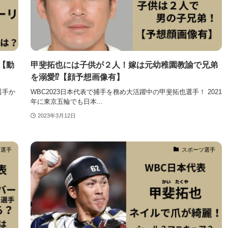
【動
甲斐拓也には子供が２人！嫁は元幼稚園教諭で兄弟
を溺愛⁉︎【顔予想画像有】
選手か
WBC2023日本代表で捕手を務め大活躍中の甲斐拓也選手！ 2021
年に東京五輪でも日本...
2023年3月12日
ツ選手
スポーツ選手