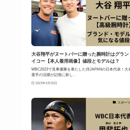
大谷翔平がヌートバーに贈った腕時計はグラン
イコー【本人着用画像】値段とモデルは？
WBC2023で見事優勝を果たした侍JAPANの日本代表！大
選手の活躍が記憶に新し...
2023年3月25日
スポー