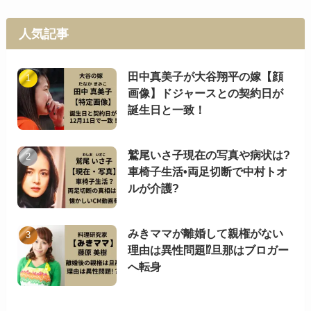
人気記事
田中真美子が大谷翔平の嫁【顔
画像】ドジャースとの契約日が
誕生日と一致！
鷲尾いさ子現在の写真や病状は?
車椅子生活•両足切断で中村トオ
ルが介護?
みきママが離婚して親権がない
理由は異性問題⁉︎旦那はブロガー
へ転身