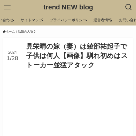
trend NEW blog
い合わせ
サイトマップ
プライバシーポリシー
運営者情報
お問い合
ホーム
話題の人物
見栄晴の嫁（妻）は綾部祐起子で
2024
子供は何人【画像】馴れ初めはス
1/28
トーカー並猛アタック