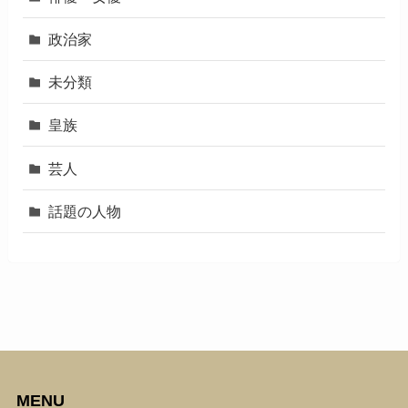
政治家
未分類
皇族
芸人
話題の人物
MENU