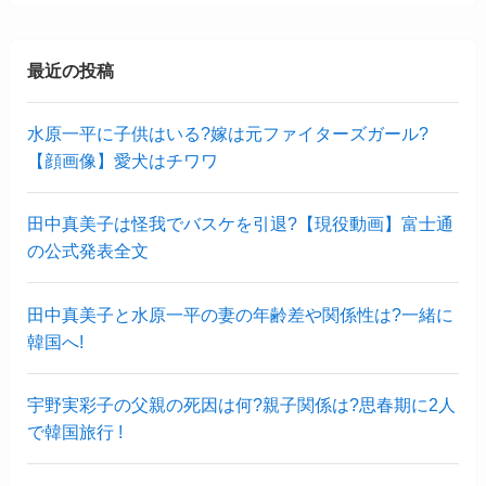
最近の投稿
水原一平に子供はいる?嫁は元ファイターズガール?
【顔画像】愛犬はチワワ
田中真美子は怪我でバスケを引退?【現役動画】富士通
の公式発表全文
田中真美子と水原一平の妻の年齢差や関係性は?一緒に
韓国へ!
宇野実彩子の父親の死因は何?親子関係は?思春期に2人
で韓国旅行 !